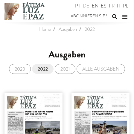
PT
DE
EN
ES
FR
IT
PL
ABONNIEREN SIE
!
Suchfor
Nav
Home
Ausgaben
2022
umschal
ums
Ausgaben
2022
2023
2021
ALLE AUSGABEN