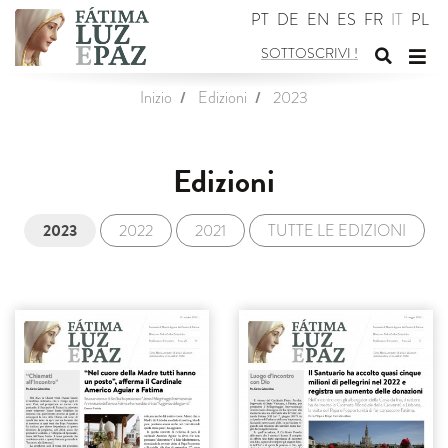
PT
DE
EN
ES
FR
IT
PL
SOTTOSCRIVI
!
Attiva/
Atti
Inizio
Edizioni
2023
disattiva
disa
il
la
modulo
navi
Edizioni
di
ricerca
2023
2022
2021
TUTTE LE EDIZIONI