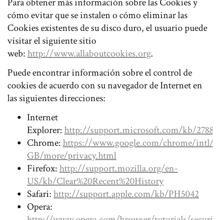
Para obtener más información sobre las Cookies y
cómo evitar que se instalen o cómo eliminar las
Cookies existentes de su disco duro, el usuario puede
visitar el siguiente sitio
web:
http://www.allaboutcookies.org
.
Puede encontrar información sobre el control de
cookies de acuerdo con su navegador de Internet en
las siguientes direcciones:
Internet
Explorer:
http://support.microsoft.com/kb/27883
Chrome:
https://www.google.com/chrome/intl/e
GB/more/privacy.html
Firefox:
http://support.mozilla.org/en-
US/kb/Clear%20Recent%20History
Safari:
http://support.apple.com/kb/PH5042
Opera:
http://www.opera.com/browser/tutorials/security