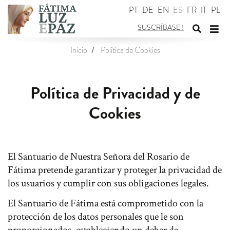
PT
DE
EN
ES
FR
IT
PL
SUSCRÍBASE
!
Cambiar
Cam
Inicio
Política de Cookies
formular
de
de
nav
búsqued
Política de Privacidad y de
Cookies
El Santuario de Nuestra Señora del Rosario de
Fátima pretende garantizar y proteger la privacidad de
los usuarios y cumplir con sus obligaciones legales.
El Santuario de Fátima está comprometido con la
protección de los datos personales que le son