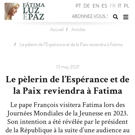
PT
DE
EN
ES
FR
IT
PL
ABONNEZ-VOUS
!
Change
Cha
Accueil
Articles
le
de
formulai
navi
de
Le pèlerin de l’Espérance et de la Paix reviendra à Fatima
recherc
13 may 2021
Le pèlerin de l’Espérance et de
la Paix reviendra à Fatima
Le pape François visitera Fatima lors des
Journées Mondiales de la Jeunesse en 2023.
Son intention a été révélée par le président
de la République à la suite d’une audience au