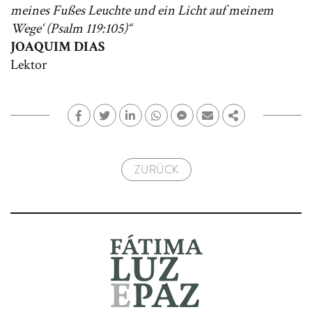
meines Fußes Leuchte und ein Licht auf meinem
Wege‘ (Psalm 119:105)“
JOAQUIM DIAS
Lektor
FACEBOOK
TWITTER
LINKEDIN
WHATSAPP
FACEBOOK MESSENGER
E-MAIL
TEILEN
ZURÜCK