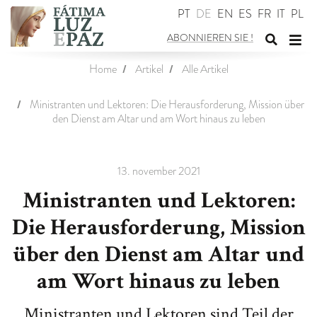
PT
DE
EN
ES
FR
IT
PL
ABONNIEREN SIE
!
Suchfor
Nav
Home
Artikel
Alle Artikel
umschal
ums
Ministranten und Lektoren: Die Herausforderung, Mission über
den Dienst am Altar und am Wort hinaus zu leben
13. november 2021
Ministranten und Lektoren:
Die Herausforderung, Mission
über den Dienst am Altar und
am Wort hinaus zu leben
Ministranten und Lektoren sind Teil der